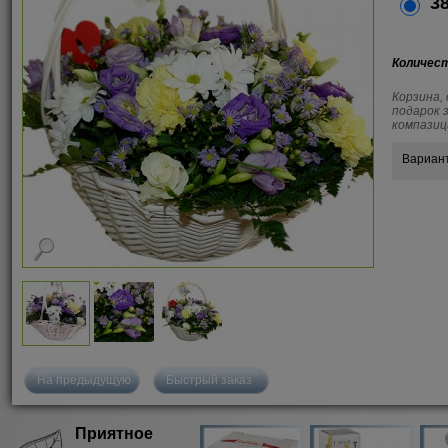
38
Количес
Корзина,
подарок 
компазиц
Вариан
На предыдущую
Быстрый заказ
Приятное