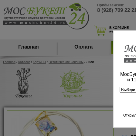
Приём заказов:
8 (926) 709 22 2
В КОРЗИНЕ
нет товаров
Главная
Оплата
Ка
Главная
/
Каталог
/
Корзины
/
Экзотические корзины
/ Лили
МосБук
и 1
Лили
Открыл
арт:100
Цена