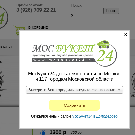
Приём заказов:
Поиск
8 (926) 709 22 21
?
В КОРЗИНЕ
нет товаров
x
лата
Каталог
Доставка
es
МосБукет24 доставляет цветы по Москве
и 117 городам Московской области
Выберите Ваш город или введите его название
Сохранить
Cookies
Открылся новый салон
МосБукет24 в Домодедово
арт:6033
Цена
Размер
Состав
1300 р.
200 гр.